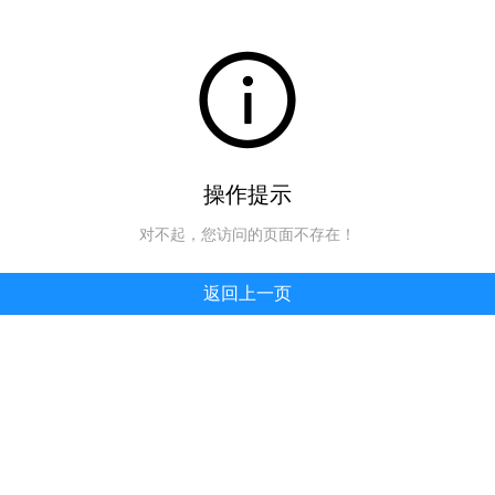
操作提示
对不起，您访问的页面不存在！
返回上一页