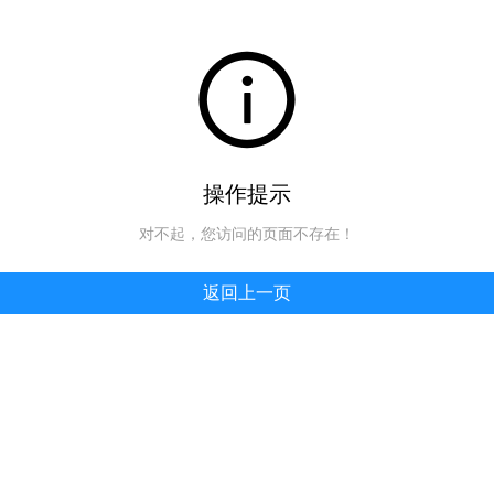
操作提示
对不起，您访问的页面不存在！
返回上一页