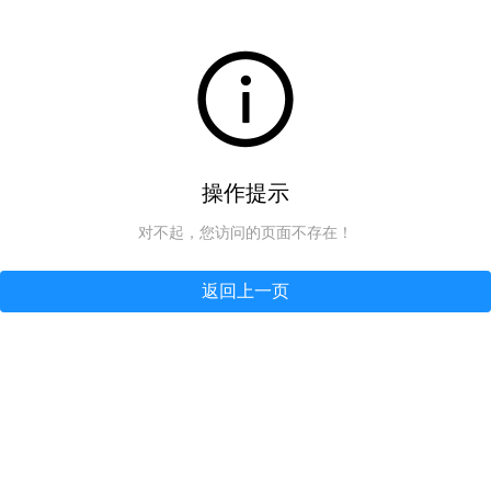
操作提示
对不起，您访问的页面不存在！
返回上一页