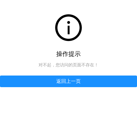
操作提示
对不起，您访问的页面不存在！
返回上一页