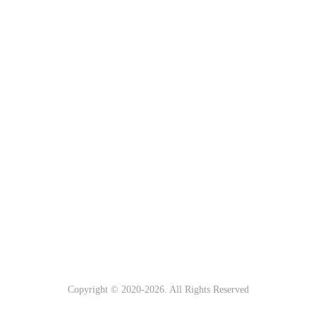
Copyright © 2020-
2026. All Rights Reserved