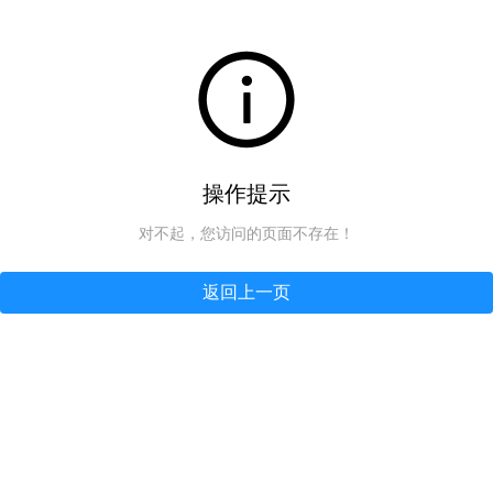
操作提示
对不起，您访问的页面不存在！
返回上一页