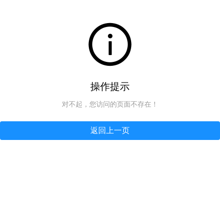
操作提示
对不起，您访问的页面不存在！
返回上一页