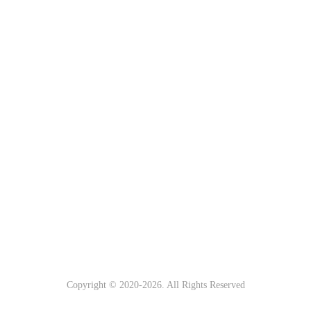
Copyright © 2020-
2026. All Rights Reserved