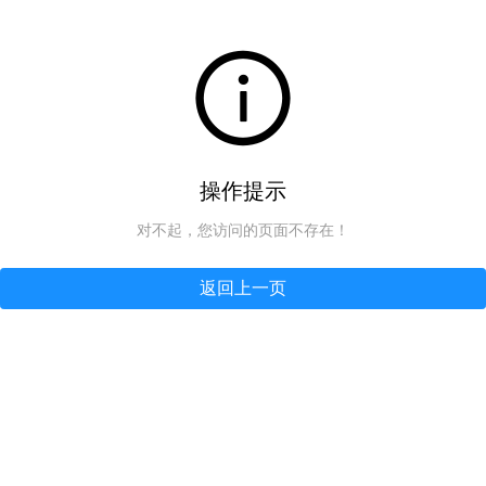
操作提示
对不起，您访问的页面不存在！
返回上一页