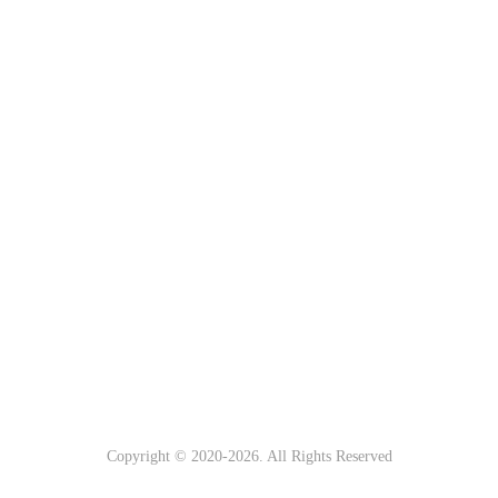
Copyright © 2020-
2026. All Rights Reserved