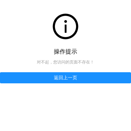
操作提示
对不起，您访问的页面不存在！
返回上一页