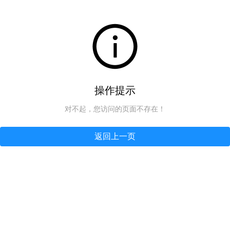
操作提示
对不起，您访问的页面不存在！
返回上一页