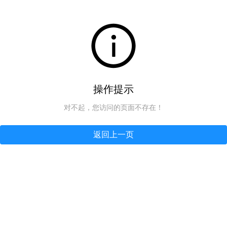
操作提示
对不起，您访问的页面不存在！
返回上一页