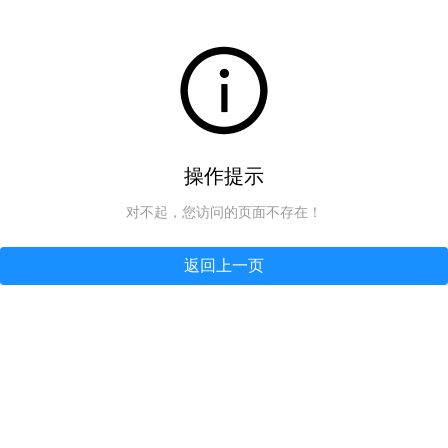
操作提示
对不起，您访问的页面不存在！
返回上一页