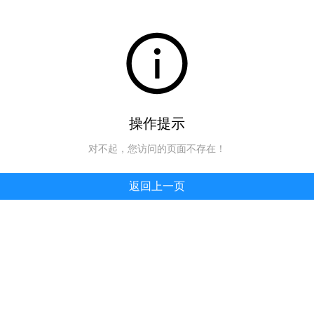
操作提示
对不起，您访问的页面不存在！
返回上一页