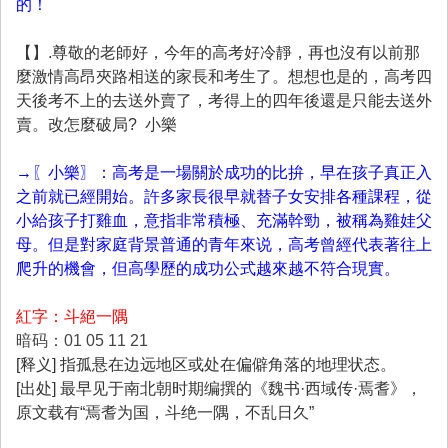
的！
【】.尊敬的老師好，今年的高考好冷靜，再也沒有以前那
麼激情高昂夾路相送的家長和考生了。想想也是的，高考四
天後考不上的去送外賣了，考得上的四年後還是只能去送外
賣。改怎麼破局? 小樂
→〖小樂〗：高考是一場關於成功的比拚，早在孩子真正入
之前就已經開始。許多家長很早就替子女安排各種課程，從
小給孩子打雞血，意指非常積極、充滿幹勁，被稱為雞娃父
母。但是對家庭背景普通的青年來说，高考曾經代表著往上
爬升的機會，但高學歷的成功公式越來越不符合現實。
紅字：斗絕一隅
暗码：01 05 11 21
[释义] 指孤悬在边远地区或处在偏僻角落的地理状态。
[出处] 最早见于南北朝时期编撰的《魏书·西域传·焉耆》，
原文载有“焉耆为国，斗绝一隅，不乱日久”