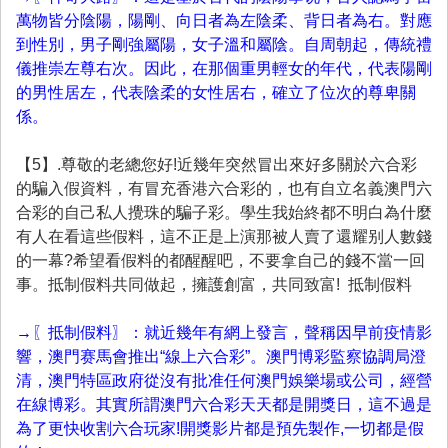
萬物皆分陰陽，陽剛、向日者為左陰柔、背日者為右。對應
到性別，男子剛強屬陽，女子溫和屬陰。自周朝起，傳統禮
儀推崇左尊右次。因此，在那個重男輕女的年代，代表陽剛
的男性居左，代表陰柔的女性居右，確立了位次的尊卑關
係。
【5】.尊敬的老總您好!近幾年突然冒出來好多關於六合彩
的騙入假資料，有冒充香港六合彩的，也有自立名義澳門六
合彩的自己私人攪珠的騙子彩。學生我始終都不明白為什麼
有人在看這些假料，這不正是上演那被人賣了還耀别人數錢
的一幕?希望看假料的都醒醒吧，不要拿自己的錢不當一回
事。抵制假料共同做起，擁護創富，共同致富! 抵制假料
→〖抵制假料〗：就近幾年有網上發言，聲稱因早前疫情影
響，澳門赛馬會推出“線上六合彩”。澳門博彩監察協調局澄
清，澳門特區政府從沒有批准任何澳門娛樂場或公司，經營
在線博彩。其實所謂澳門六合彩天天都是開獎日，這不過是
為了更快收割六合玩家!開獎影片都是預先製作,一切都是假