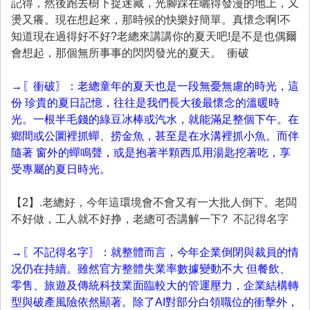
記得，然後跑去樹下捉迷藏，光腳踩在曬得發漫的地上，又
燙又癢。現在想起來，那時候的快樂好簡單。真懷念啊!不
知道現在過得好不好?老總來講講你的夏天吧!是不是也偶爾
會想起，那個無所事事的閃閃發光的夏天。 衝破
→〖衝破〗：老總童年的夏天也是一段無憂無慮的時光，這
份 珍貴的夏日記憶，往往是我們長大後最懷念的溫暖時
光。一根半毛錢的綠豆冰棒或汽水，就能滿足整個下午。在
鄉間或公圜裡抓蟬、捞金魚，甚至是在水溝裡抓小魚。而伴
隨著 窗外的蟬鳴聲，或是抱著半顆西瓜用湯匙挖著吃，享
受專屬的夏日時光。
【2】.老總好，今年這環境會不會又有一大批人倒下。老闆
不好做，工人就不好挣，老總可否講解一下? 不記得名字
→〖不記得名字〗：就整體而言，今年企業倒閉與裁員的情
况仍在持續。雖然官方整體失業率數據變動不大 但餐飲、
零售、旅遊及傳統科技業面臨較大的管運壓力，企業結構轉
型與破產風險依然顯著。除了AI對部分白領職位的衝擊外，