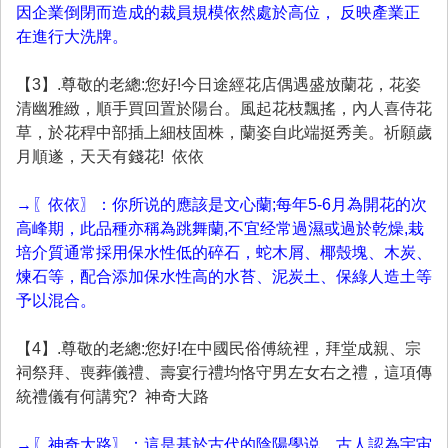
因企業倒閉而造成的裁員規模依然處於高位， 反映產業正
在進行大洗牌。
【3】.尊敬的老總:您好!今日途經花店偶遇盛放蘭花，花姿
清幽雅緻，順手買回置於陽台。風起花枝飄搖，內人喜侍花
草，於花稈中部插上細枝固株，蘭姿自此端挺秀美。祈願歲
月順遂，天天有錢花! 依依
→〖依依〗：你所说的應該是文心蘭;每年5-6月為開花的次
高峰期，此品種亦稱為跳舞蘭,不宜经常過濕或過於乾燥,栽
培介質通常採用保水性低的碎石，蛇木屑、椰殼塊、木炭、
煉石等，配合添加保水性高的水苔、泥炭土、保綠人造土等
予以混合。
【4】.尊敬的老總:您好!在中國民俗傅統裡，拜堂成親、宗
祠祭拜、喪葬儀禮、壽宴行禮均恪守男左女右之禮，這項傳
統禮儀有何講究? 神奇大路
→〖神奇大路〗：這是基於古代的陰陽學说，古人認為宇宙