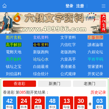
登录
注册
图片玄机
玄机资料
文字资料
正版挂牌
高手解挂
全年资料
六信红字
讀者論壇
電郵天地
新版跑狗
老版跑狗
六叔论坛
高手贴料
论坛心水
六皇高手
平肖平码
镇坛之宝
白姐最准
香港赌圣
管家婆料
刘伯温料
综合统计
公式规律
开奖记录