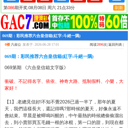
069期：彩民推荐六合皇信箱(紅字:斗絕一隅)
0楼
六叔公
发表于: 2026-06-28 17:01
阅读
2896
次|
返回列表
|
069期：彩民推荐六合皇信箱(紅字:斗絕一隅)
069第期 《六合皇信
箱文字版》
衝破、不記得名字、依依、神奇大路、抵制假料、小樂，大
家好！
【1】.老總見信好!不知不覺2026已過一半了，那年的夏
天，我們這樣長大，還記得嗎?那時候的夏天，好像永遠不
會結束。早晨是被蟬鳴叫醒的，中午最熱的時候總偷偷溜出
去，到小賣部買五毛錢一根的冰棍，第一口的甜，到現在都