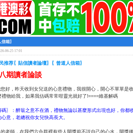
人信箱〗
6-06-25 17:01
彩民推荐〖貼信讀者論壇〗〖曾道人信箱〗
八
期讀者論談
貼總您好，昨天收到女兒送的心意禮物，我很開心，開心不單單是
禮物給我，如果我估碼常常咁靈光就好了!====維基解碼
解碼〗：醉翁之意不在酒，禮物無論以甚麼形式出現也好，你都
的心意，老總祝你女兒快高長大。
敬佩的老師，在我們六合群裡有些人開獎前不説自己的心水，開獎