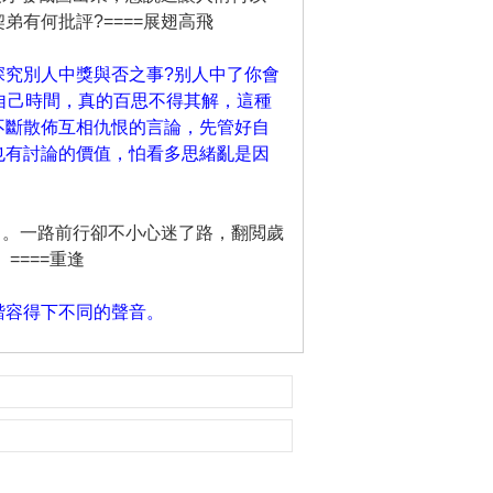
有何批評?====展翅高飛
深究別人中獎與否之事?别人中了你會
自己時間，真的百思不得其解，這種
不斷散佈互相仇恨的言論，先管好自
也有討論的價值，怕看多思緒亂是因
己。一路前行卻不小心迷了路，翻閲歲
====重逢
諧容得下不同的聲音。