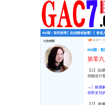
068期：彩民推荐〖貼信讀者論壇〗〖曾道
0楼
发表于: 202
六合剑客
068期：
第零六
【1】.
倒她送什麼
→〖維基
你對女兒
【2】.