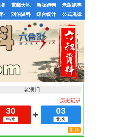
論壇
電郵天地
新版跑狗
老版跑狗
婆料
刘伯温料
综合统计
公式规律