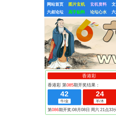
网站首页
图片玄机
玄机资料
文
六叔论坛
高手贴料
论坛心水
六