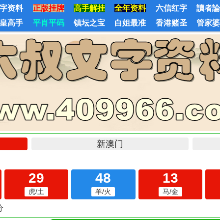
字资料
正版挂牌
高手解挂
全年资料
六信红字
讀者
皇高手
平肖平码
镇坛之宝
白姐最准
香港赌圣
管家