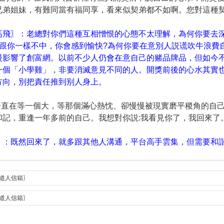
兄弟姐妹，有難同當有福同享，看來似契弟都不如啊。您對這種契弟
高飛〗：老總對你們這種互相憎恨的心態不太理解，為何你要去
人跟你一樣不中，你會感到愉快?為何你要在意別人説谎吹牛浪費
慢影響了創富網。以前不少人仍會在意自己的赌品牌品，但如今
一個「小學雞」，非要消滅意見不同的人。開獎前後的心水其實
方向，別把責任推到别人身上。
我一直在等一個大，等那個滿心熱忱、卻慢慢被現實磨平稷角的自
記，重逢一年多前的自己。我想對你説:我看見你了，我回來了。
〗：既然回來了，就多跟其他人溝通，平台高手雲集，但需要和
曾道人信箱〗
曾道人信箱〗