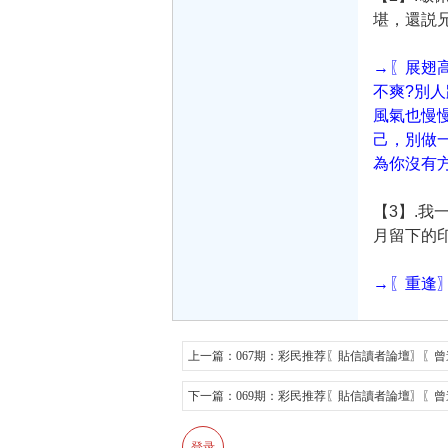
堪，還説
→〖展翅
不爽?別
風氣也慢
己，別做
為你沒有
【3】.
月留下的印
→〖重逢
上一篇：
067期：彩民推荐〖貼信讀者論壇〗〖
下一篇：
069期：彩民推荐〖貼信讀者論壇〗〖
登录