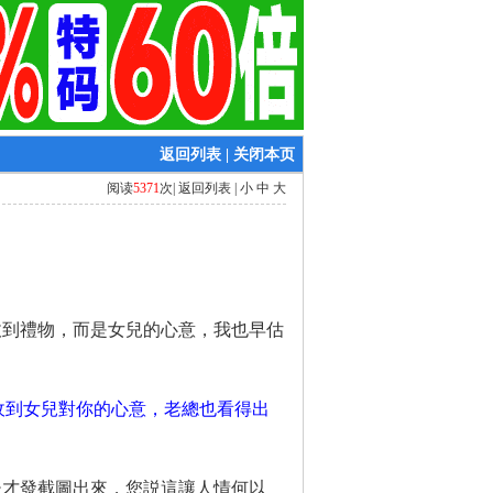
返回列表
|
关闭本页
阅读
5371
次|
返回列表
|
小
中
大
收到禮物，而是女兒的心意，我也早估
收到女兒對你的心意，老總也看得出
後才發截圖出來，您説這讓人情何以