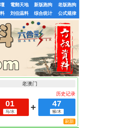
論壇
電郵天地
新版跑狗
老版跑狗
婆料
刘伯温料
综合统计
公式规律