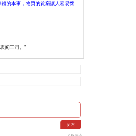
賺錢的本事，物質的貧窮讓人容易懷
，表闻三司。”
发 布
0
条评论