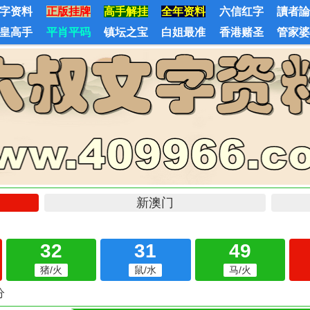
字资料
正版挂牌
高手解挂
全年资料
六信红字
讀者
皇高手
平肖平码
镇坛之宝
白姐最准
香港赌圣
管家