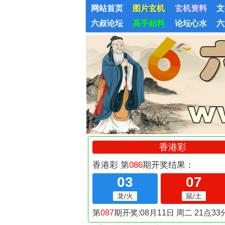
网站首页
图片玄机
玄机资料
文
六叔论坛
高手贴料
论坛心水
六