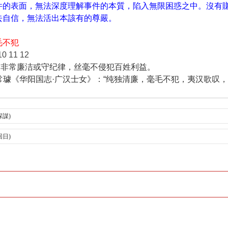
件的表面，無法深度理解事件的本質，陷入無限困惑之中。沒有
去自信，無法活出本該有的尊嚴。
毛不犯
0 11 12
形容非常廉洁或守纪律，丝毫不侵犯百姓利益。
晋·常璩《华阳国志·广汉士女》：“纯独清廉，毫毛不犯，夷汉歌叹
深謀)
回日)