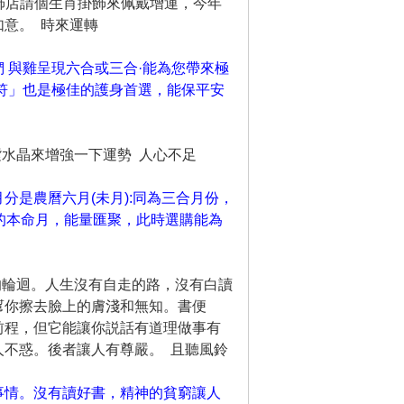
紫飾店請個生肖掛飾來佩戴增運，今年
意。 時來運轉
 與雞呈現六合或三合·能為您帶來極
符」也是極佳的護身首選，能保平安
紫水晶來增強一下運勢 人心不足
是農曆六月(未月):同為三合月份，
豬的本命月，能量匯聚，此時選購能為
的輪迴。人生沒有自走的路，沒有白讀
幫你擦去臉上的膚淺和無知。書便
前程，但它能讓你説話有道理做事有
不惑。後者讓人有尊嚴。 且聽風鈴
事情。沒有讀好書，精神的貧窮讓人