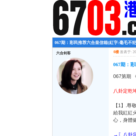
067期：彩民推荐六合皇信箱(紅字:毫毛不犯
0楼
发表于: 202
六合剑客
067期：
067第期
八卦定乾
【1】.
給我紅紅
心，身體
→〖八卦