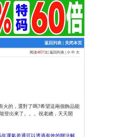
返回列表
|
关闭本页
阅读
4857
次|
返回列表
|
小
中
大
有火的，選對了嗎?希望這兩個飾品能
緣能登出來了。。。祝老總，天天開
馬年運氣差通可以透過有效的辦法解