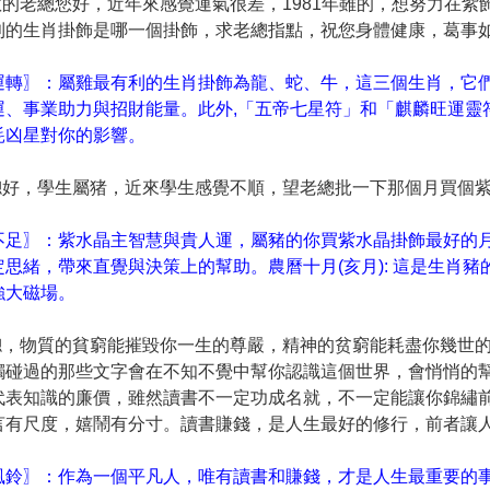
尊敬的老總您好，近年來感覺運氣很差，1981年雖的，想努力在
利的生肖掛飾是哪一個掛飾，求老總指點，祝您身體健康，葛事如
運轉〗：屬雞最有利的生肖掛飾為龍、蛇、牛，這三個生肖，它們
運、事業助力與招財能量。此外,「五帝七星符」和「麒麟旺運靈
耗凶星對你的影響。
老總好，學生屬猪，近來學生感覺不順，望老總批一下那個月買個
不足〗：紫水晶主智慧與貴人運，屬豬的你買紫水晶掛飾最好的月分
定思緒，帶來直覺與決策上的幫助。農曆十月(亥月): 這是生肖
強大磁場。
老總，物質的貧窮能摧毀你一生的尊嚴，精神的贫窮能耗盡你幾世
觸碰過的那些文字會在不知不覺中幫你認識這個世界，會悄悄的
代表知識的廉價，雖然讀書不一定功成名就，不一定能讓你錦繡
言有尺度，嬉鬧有分寸。讀書賺錢，是人生最好的修行，前者讓人
風鈴〗：作為一個平凡人，唯有讀書和賺錢，才是人生最重要的