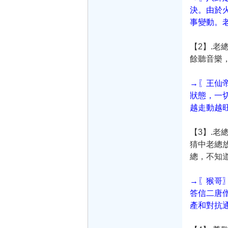
決。由於
事變動。
【2】.
餘聽音樂，
→〖王仙
狀態，一
越走動越
【3】.
猜中老總
總，不知
→〖猴哥
答信二唐
產和對抗