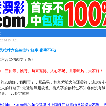
)
6-06-23 17:01
彩民推荐六合皇信箱(紅字:毫毛不犯)
 《六合皇信
箱文字版》
坤、王仙帝、猴哥、時來運轉、人心不足、且聽風鈴，大家好！
尊敬的老總好，我剛買了，紫晶馬，和九紫離火催運靈符，這2樣带
火火的好運了~最近運氣超級差。看八字的信我也不知道有沒有
健康。 八卦定乾坤
定乾坤〗：在赤馬的年份選購以上兩種旺運靈物是最適合不過，