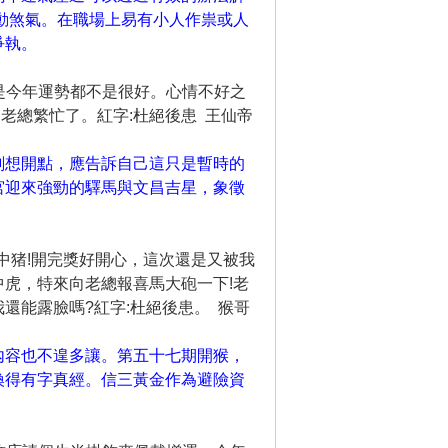
動煞氣。在職場上易有小人作祟或人
爭執。
是今年運勢都不是很好。心情不好之
擾老總繁忙了。紅字:杜絕後患 王仙帝
刻想開點，應告訴自己這只是暫時的
宮迎來強勁的驛馬與文昌吉星，象徵
中猪!開完獎好開心，這次還是又被我
虎，特來向老總報喜馬大砲一下!老
還能露臉嗎?紅字:杜絕後患。 猴哥
內容也不遑多讓。第五十七期開猴，
換得有字真經。信三黃金作為避險資