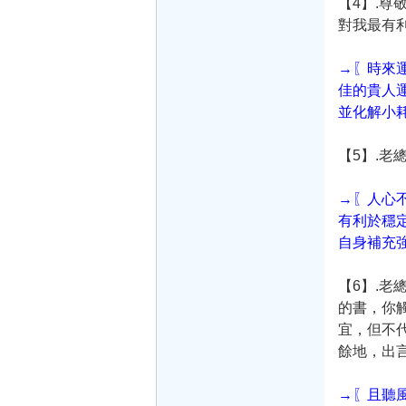
【4】.
對我最有
→〖時來
佳的貴人
並化解小
【5】.
→〖人心
有利於穩
自身補充
【6】.
的書，你
宜，但不
餘地，出
→〖且聽