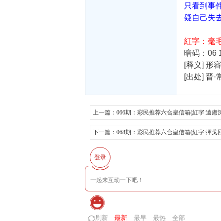
只看到事
疑自己失
紅字：毫
暗码：06 1
[释义] 
[出处] 
上一篇：
066期：彩民推荐六合皇信箱(紅字:遠慮
下一篇：
068期：彩民推荐六合皇信箱(紅字:揮戈
登录
刷新
最新
最早
最热
全部