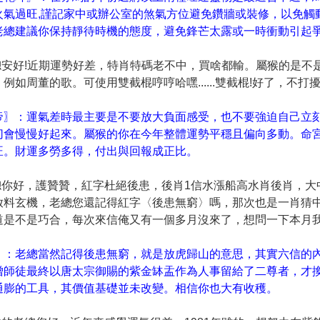
火氣過旺,謹記家中或辦公室的煞氣方位避免鑽牆或裝修，以免觸
老總建議你保持靜待時機的態度，避免鋒芒太露或一時衝動引起
老總安好!近期運勢好差，特肖特碼老不中，買啥都輸。屬猴的是不
例如周董的歌。可使用雙截棍哼哼哈嘿......雙截棍!好了，不打
帝〗：運氣差時最主要是不要放大負面感受，也不要強迫自己立
切會慢慢好起來。屬猴的你在今年整體運勢平穩且偏向多動。命
旺。財運多勞多得，付出與回報成正比。
老總你好，護贊贊，紅字杜絕後患，後肖1信水漲船高水肖後肖，大
放料玄機，老總您還記得紅字〈後患無窮〉嗎，那次也是一肖猜中
道是不是巧合，每次來信俺又有一個多月沒來了，想問一下本月我
〗：老總當然記得後患無窮，就是放虎歸山的意思，其實六信的
僧師徒最終以唐太宗御賜的紫金缽盂作為人事留給了二尊者，才
通膨的工具，其價值基礎並未改變。相信你也大有收穫。