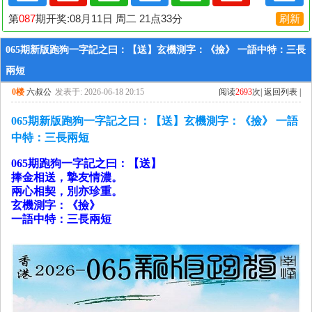
065期新版跑狗一字記之曰：【送】玄機測字：《撿》 一語中特：三長
兩短
0楼
六叔公
发表于: 2026-06-18 20:15
阅读
2693
次|
返回列表
|
065期新版跑狗一字記之曰：【送】玄機測字：《撿》 一語
中特：三長兩短
065期跑狗一字記之曰：【送】
捧金相送，摯友情濃。
兩心相契，別亦珍重。
玄機測字：《撿》
一語中特：三長兩短