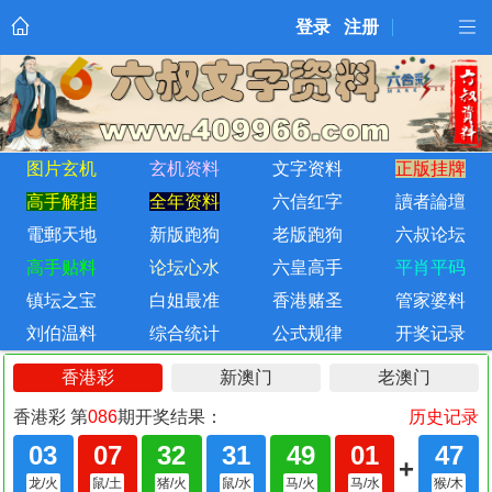
登录
注册
图片玄机
玄机资料
文字资料
正版挂牌
高手解挂
全年资料
六信红字
讀者論壇
電郵天地
新版跑狗
老版跑狗
六叔论坛
高手贴料
论坛心水
六皇高手
平肖平码
镇坛之宝
白姐最准
香港赌圣
管家婆料
刘伯温料
综合统计
公式规律
开奖记录