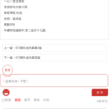
一心一意交朋友
专供特句大材小用
单双博双 红色
生悄：鼠鸡龙
尾数059
牛骥同皂烟雨中,零二追月十七圆
上一篇：
072期玖龙内幕横1版
下一篇：
072期玖龙内幕竖版
登录
发 布
刷新
最新
最早
最热
全部
0
条评论