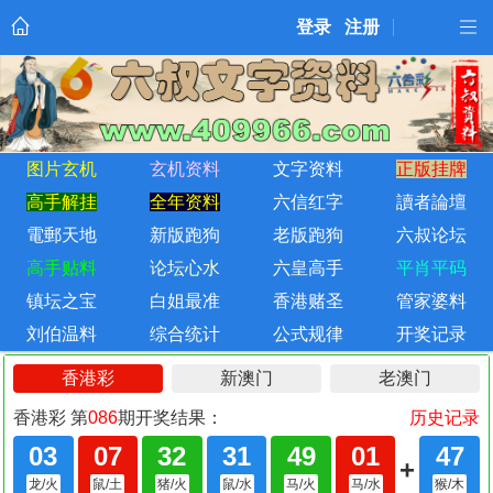
登录
注册
图片玄机
玄机资料
文字资料
正版挂牌
高手解挂
全年资料
六信红字
讀者論壇
電郵天地
新版跑狗
老版跑狗
六叔论坛
高手贴料
论坛心水
六皇高手
平肖平码
镇坛之宝
白姐最准
香港赌圣
管家婆料
刘伯温料
综合统计
公式规律
开奖记录