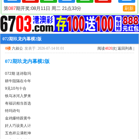
072期玖龙内幕横2版
0楼
六叔公
发表于: 2026-07-14 01:01
阅读
4820
次|
返回列表
|
072期玖龙内幕横2版
072期 送诗取玛
耕牛阻隔在今年
9见10与十合
铁马冰河入梦来
有福识相当首选
特玛诗句
金鸡爆特跟黄牛
奸人巧设美人计
五色祥云满乾坤