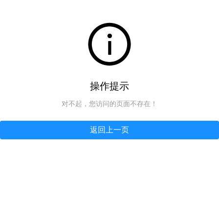
操作提示
对不起，您访问的页面不存在！
返回上一页