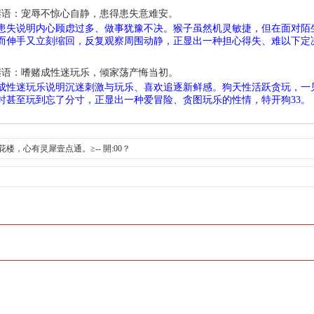
游谜语：宠辱不惊心自静，患得患失意难安。
患失说明内心顾虑过多、做事犹豫不决。猴子虽然机灵敏捷，但在面对陌
而伸手又立刻缩回，反复观察周围动静，正显出一种担心得失、难以下定决
游谜语：嗜赌成性迷玩乐，倾家荡产悔当初。
成性迷玩乐说明沉迷刺激与玩乐、喜欢追逐新鲜感。狗天性活跃贪玩，一
时甚至玩到忘了分寸，正显出一种爱冒险、贪图玩乐的性情，特开狗33。
楼，心有灵犀壹点通。≥-- 開:00？