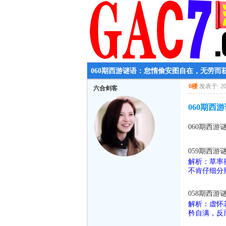
060期西游谜语：怠惰偷安图自在，无劳而
0楼
发表于: 202
六合剑客
060期
060期西
059期西
解析：草率
不肯仔细分
058期西
解析：虚怀
矜自满，反