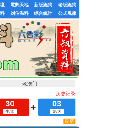
論壇
電郵天地
新版跑狗
老版跑狗
婆料
刘伯温料
综合统计
公式规律