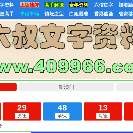
字资料
正版挂牌
高手解挂
全年资料
六信红字
讀者
皇高手
平肖平码
镇坛之宝
白姐最准
香港赌圣
管家