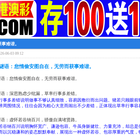
获事难谐。
6-06-03 09:12
西游谜语：怠惰偷安图自在，无劳而获事难谐。
游谜语：怠惰偷安图自在，无劳而获事难谐。
游谜语：深思熟虑少纰漏，草率行事多差错。
行事多差错说明做事不够认真细致，容易因敷衍而出问题。猪若只顾眼前
辨周围情况，往往会因为粗心大意而闹出不少差错，正体现出草率行事容易
游谜语：虚怀若谷纳百川，骄傲自满堵贤路。
若谷纳百川说明胸怀宽广、谦逊包容。牛虽身躯健壮、力量充沛，却总是
而以沉稳谦和的姿态默默奉献，展现出一种虚怀若谷、包容厚重的气度，特