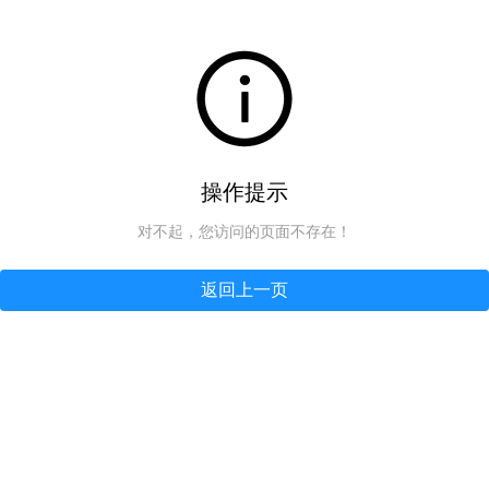
操作提示
对不起，您访问的页面不存在！
返回上一页