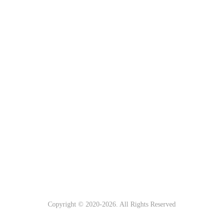
Copyright © 2020-
2026. All Rights Reserved