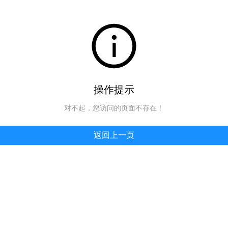
操作提示
对不起，您访问的页面不存在！
返回上一页