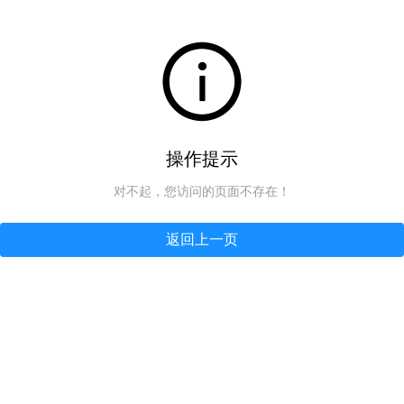
操作提示
对不起，您访问的页面不存在！
返回上一页