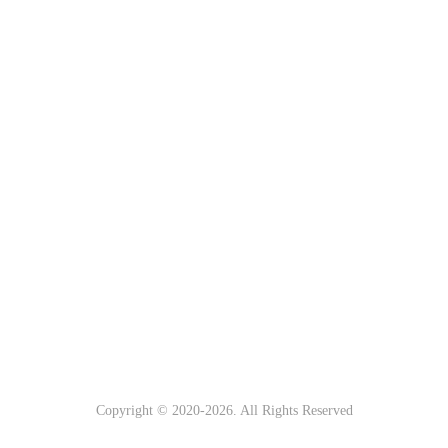
Copyright © 2020-
2026. All Rights Reserved