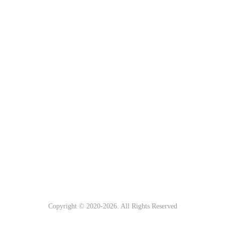
Copyright © 2020-
2026. All Rights Reserved