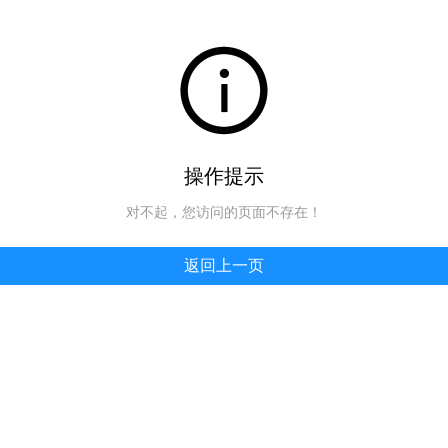
操作提示
对不起，您访问的页面不存在！
返回上一页