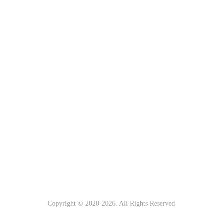
Copyright © 2020-
2026. All Rights Reserved