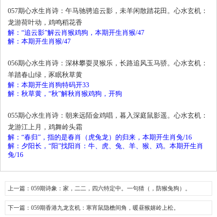
057期心水生肖诗：午马驰骋追云影，未羊闲散踏花田。心水玄机：
龙游荷叶动，鸡鸣稻花香
解：“追云影”解云肖猴鸡狗，本期开生肖猴/47
解：本期开生肖猴/47
056期心水生肖诗：深林攀耍灵猴乐，长路追风玉马骄。心水玄机：
羊踏春山绿，豕眠秋草黄
解：本期开生肖狗特码开33
解：秋草黄，“秋”解秋肖猴鸡狗，开狗
055期心水生肖诗：朝来远陌金鸡唱，暮入深庭鼠影遥。心水玄机：
龙游江上月，鸡舞岭头霜
解：“春归”，指的是春肖（虎兔龙）的归来，本期开生肖兔/16
解：夕阳长，“阳”找阳肖：牛、虎、兔、羊、猴、鸡。本期开生肖
兔/16
上一篇：
059期诗象：家，二二，四六特定中。一句猜（，防猴兔狗）。
下一篇：
059期香港九龙玄机：寒宵鼠隐檐间角，暖昼猴嬉岭上松。