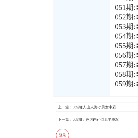
051期
052期
053期
054期
055期
056期
057期
058期
059期
上一篇：
059期:人山人海ぐ男女中彩
下一篇：
059期：色厉内荏◎⒊半单双
登录