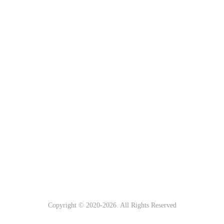
Copyright © 2020-
2026. All Rights Reserved