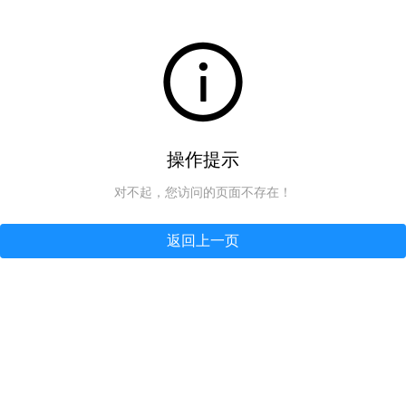
操作提示
对不起，您访问的页面不存在！
返回上一页