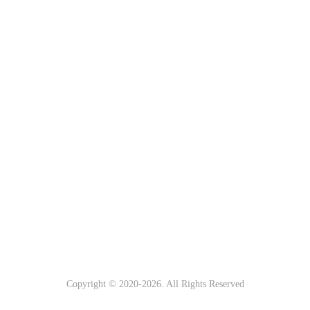
Copyright © 2020-
2026. All Rights Reserved