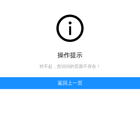
操作提示
对不起，您访问的页面不存在！
返回上一页