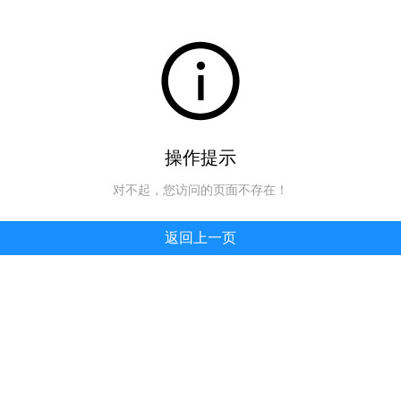
操作提示
对不起，您访问的页面不存在！
返回上一页