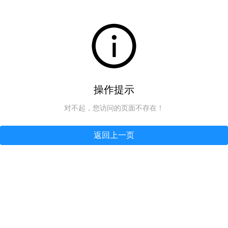
操作提示
对不起，您访问的页面不存在！
返回上一页