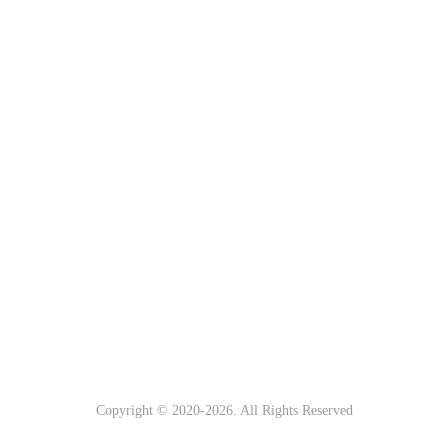
Copyright © 2020-
2026. All Rights Reserved