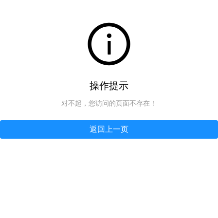
操作提示
对不起，您访问的页面不存在！
返回上一页