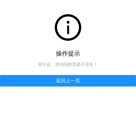
操作提示
对不起，您访问的页面不存在！
返回上一页