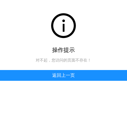
操作提示
对不起，您访问的页面不存在！
返回上一页