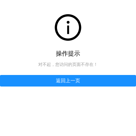
操作提示
对不起，您访问的页面不存在！
返回上一页