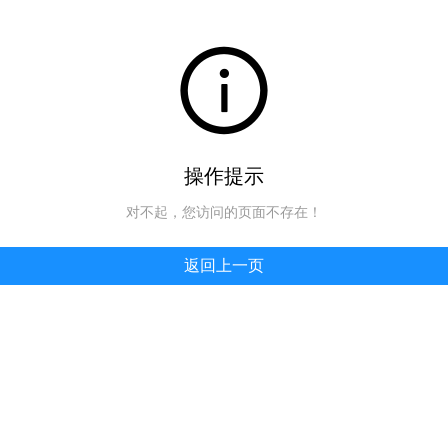
操作提示
对不起，您访问的页面不存在！
返回上一页