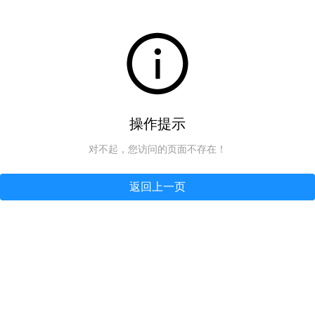
操作提示
对不起，您访问的页面不存在！
返回上一页