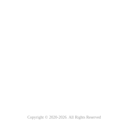
Copyright © 2020-
2026. All Rights Reserved