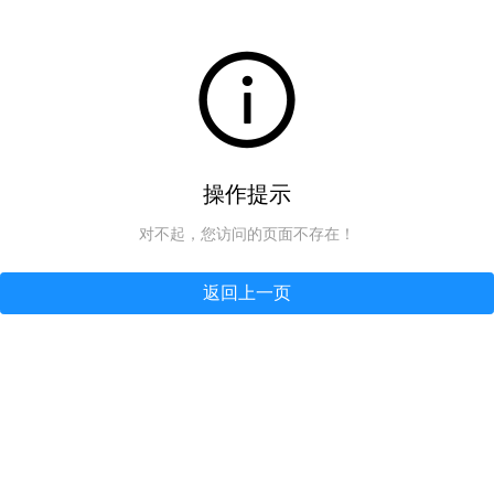
操作提示
对不起，您访问的页面不存在！
返回上一页