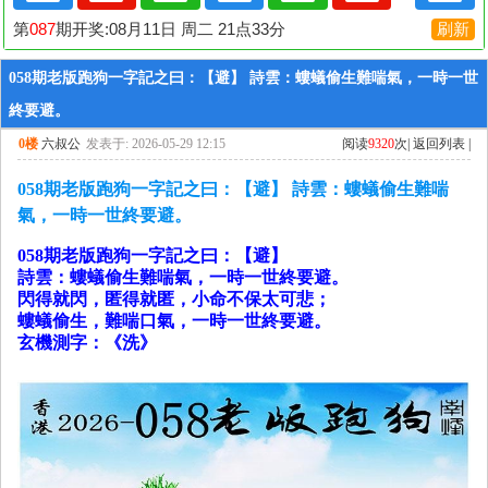
058期老版跑狗一字記之曰：【避】 詩雲：螻蟻偷生難喘氣，一時一世
終要避。
0楼
六叔公
发表于: 2026-05-29 12:15
阅读
9320
次|
返回列表
|
058期老版跑狗一字記之曰：【避】 詩雲：螻蟻偷生難喘
氣，一時一世終要避。
058期老版跑狗一字記之曰：【避】
詩雲：螻蟻偷生難喘氣，一時一世終要避。
閃得就閃，匿得就匿，小命不保太可悲；
螻蟻偷生，難喘口氣，一時一世終要避。
玄機測字：《洗》