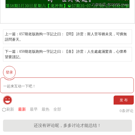
上一篇：
057期老版跑狗一字記之曰：【問】 詩雲：斯人苦等猶未見，可憐無
語問蒼天。
下一篇：
059期老版跑狗一字記之曰：【喜】 詩雲：人生處處滿驚喜，心懷希
望要謹記。
登录
发 布
刷新
最新
最早
最热
全部
0
条评论
还没有评论呢，多多讨论才能总结！