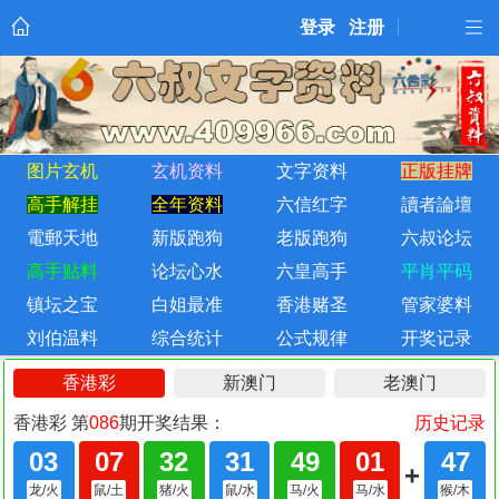
登录
注册
图片玄机
玄机资料
文字资料
正版挂牌
高手解挂
全年资料
六信红字
讀者論壇
電郵天地
新版跑狗
老版跑狗
六叔论坛
高手贴料
论坛心水
六皇高手
平肖平码
镇坛之宝
白姐最准
香港赌圣
管家婆料
刘伯温料
综合统计
公式规律
开奖记录