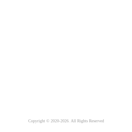
Copyright © 2020-
2026. All Rights Reserved