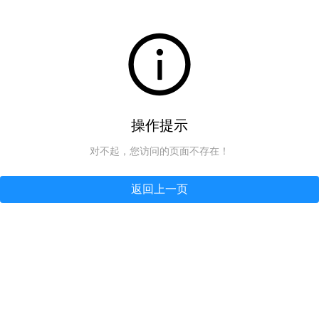
操作提示
对不起，您访问的页面不存在！
返回上一页