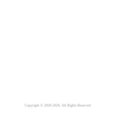
Copyright © 2020-
2026. All Rights Reserved