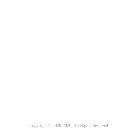
Copyright © 2020-
2026. All Rights Reserved