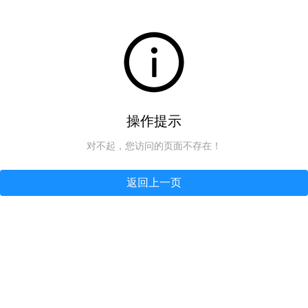
操作提示
对不起，您访问的页面不存在！
返回上一页