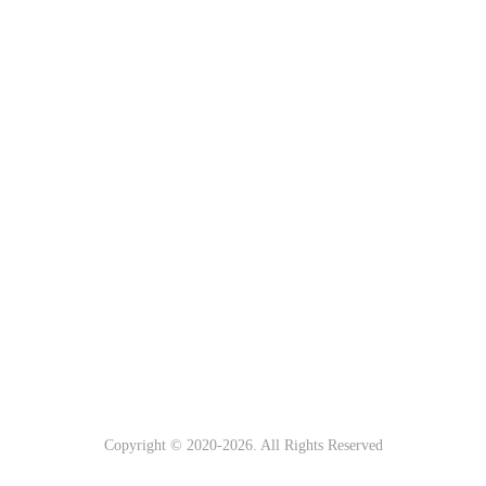
Copyright © 2020-
2026. All Rights Reserved