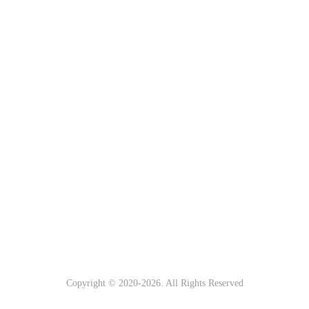
Copyright © 2020-
2026. All Rights Reserved