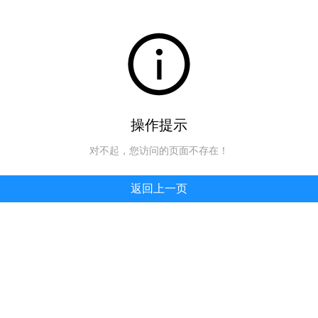
操作提示
对不起，您访问的页面不存在！
返回上一页